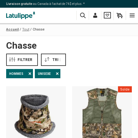
Livraison gratuite
au Canada à l'achat de 74$ et plus. *
Recherche
Me
Ma
Mon
Navi
Accueil
Tout
Chasse
connecter
liste
panier
Chasse
FILTRER
TRI :
HOMMES
UNISEXE
Solde