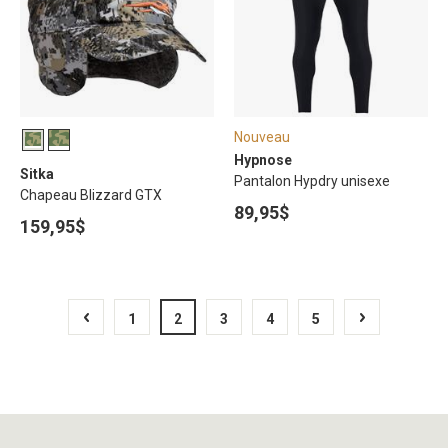
Nouveau
Hypnose
Sitka
Pantalon Hypdry unisexe
Chapeau Blizzard GTX
89,95$
159,95$
1
2
3
4
5