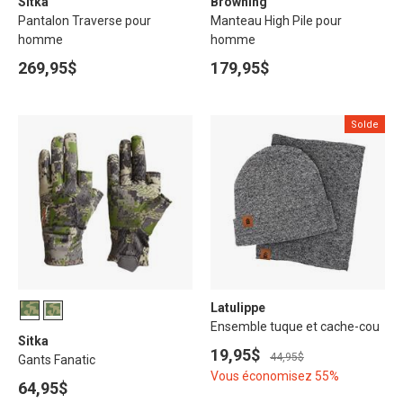
Sitka
Browning
Pantalon Traverse pour
Manteau High Pile pour
homme
homme
269,95$
179,95$
Solde
Latulippe
Ensemble tuque et cache-cou
Sitka
19,95$
44,95$
Gants Fanatic
Vous économisez 55%
64,95$