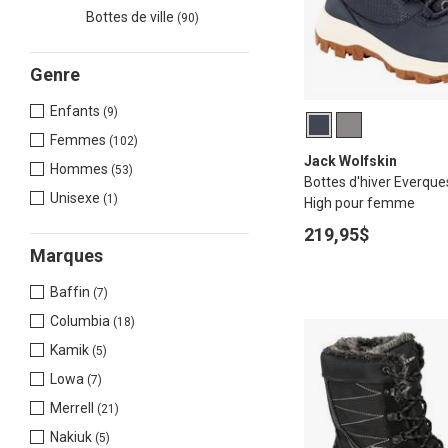
Bottes de ville
(90)
Genre
Enfants
(9)
Femmes
(102)
Jack Wolfskin
Hommes
(53)
Bottes d'hiver Everqu
Unisexe
(1)
High pour femme
219,95$
Marques
Baffin
(7)
Columbia
(18)
Kamik
(5)
Lowa
(7)
Merrell
(21)
Nakiuk
(5)