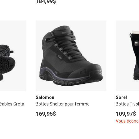
184,99$
Salomon
Sorel
éables Greta
Bottes Shelter pour femme
Bottes Tivo
169,95$
109,97$
Vous écon