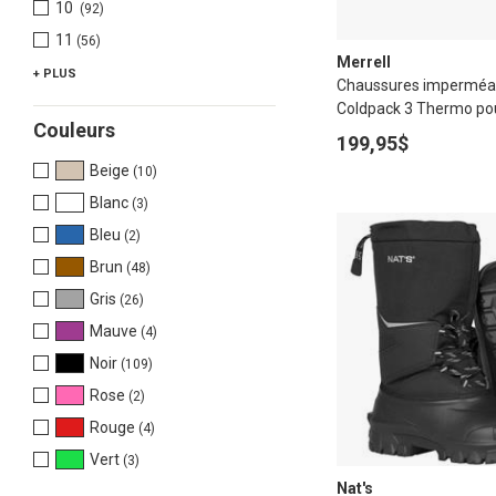
10
(92)
11
(56)
Merrell
+ PLUS
Chaussures imperméa
Coldpack 3 Thermo p
Couleurs
199,95$
Beige
(10)
Blanc
(3)
Bleu
(2)
Brun
(48)
Gris
(26)
Mauve
(4)
Noir
(109)
Rose
(2)
Rouge
(4)
Vert
(3)
Nat's