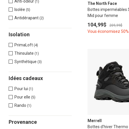
Anti-odeur
(1)
The North Face
Bottes imperméables Sh
Isolée
(5)
Mid pour femme
Antidérapant
(2)
104,99$
209,99$
Vous économisez 50%
Isolation
PrimaLoft
(4)
Thinsulate
(1)
Synthétique
(3)
Idées cadeaux
Pour lui
(1)
Pour elle
(5)
Rando
(1)
Merrell
Provenance
Bottes d'hiver Thermo 