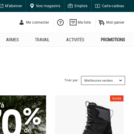
M’abonner
Nos magasins
Emplois
Carte-cadeau
Me connecter
Ma liste
Mon panier
ARMES
TRAVAIL
ACTIVITÉS
PROMOTIONS
Trier par :
Solde