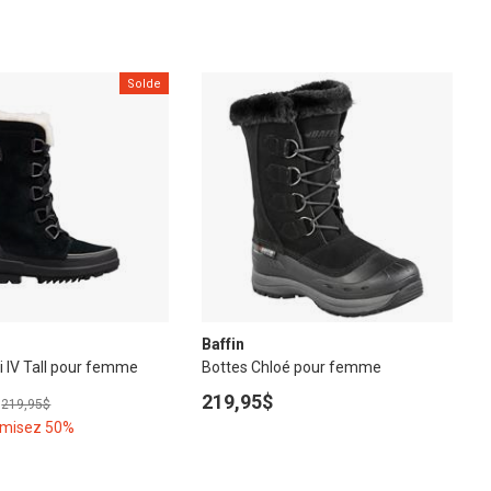
Solde
Baffin
li IV Tall pour femme
Bottes Chloé pour femme
219,95$
219,95$
omisez 50%