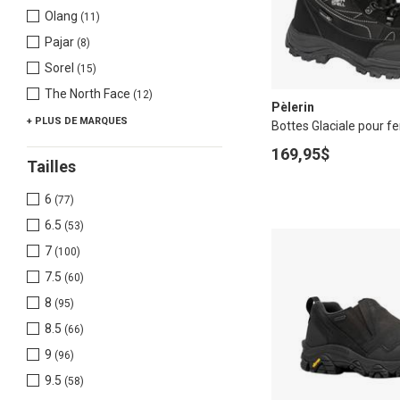
Olang
(11)
Pajar
(8)
Sorel
(15)
The North Face
(12)
Pèlerin
+ PLUS
DE MARQUES
Bottes Glaciale pour 
169,95$
Tailles
6
(77)
6.5
(53)
7
(100)
7.5
(60)
8
(95)
8.5
(66)
9
(96)
9.5
(58)