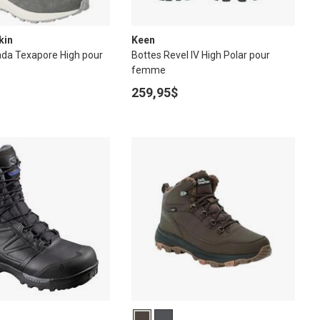
kin
Keen
ada Texapore High pour
Bottes Revel IV High Polar pour
femme
259,95$