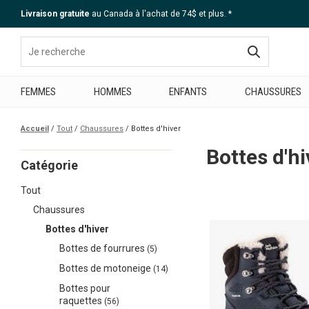
Livraison gratuite
au Canada à l'achat de 74$ et plus. *
Aide
FEMMES
HOMMES
ENFANTS
CHAUSSURES
Accueil
Tout
Chaussures
Bottes d'hiver
Bottes d'hi
Catégorie
Tout
Chaussures
Bottes d'hiver
Bottes de fourrures
(5)
Bottes de motoneige
(14)
Bottes pour
raquettes
(56)