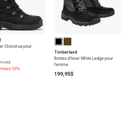
d
ver Chocorua pour
Timberland
Bottes d'hiver White Ledge pour
79,95$
femme
omisez 50%
199,95$