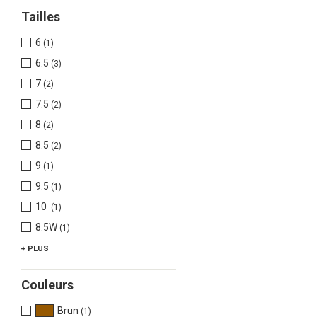
Tailles
6
(1)
6.5
(3)
7
(2)
7.5
(2)
8
(2)
8.5
(2)
9
(1)
9.5
(1)
10
(1)
8.5W
(1)
+ PLUS
Couleurs
Brun
(1)