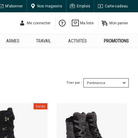
M’abonner
Nos magasins
Emplois
Carte-cadeau
Me connecter
Ma liste
Mon panier
ARMES
TRAVAIL
ACTIVITÉS
PROMOTIONS
Trier par :
Solde