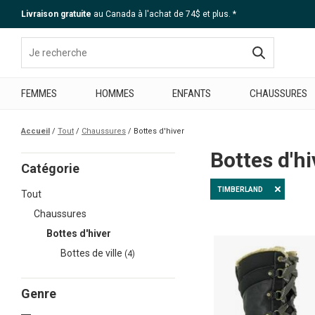
Livraison gratuite
au Canada à l'achat de 74$ et plus. *
Aide
FEMMES
HOMMES
ENFANTS
CHAUSSURES
Accueil
Tout
Chaussures
Bottes d'hiver
Bottes d'h
Catégorie
TIMBERLAND
Tout
Chaussures
Bottes d'hiver
Bottes de ville
(4)
Genre