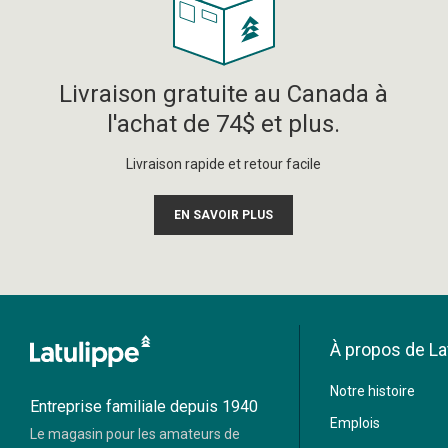
Livraison gratuite au Canada à
l'achat de 74$ et plus.
Livraison rapide et retour facile
EN SAVOIR PLUS
À propos de La
Moneris
Notre histoire
Visa
Mastercard
Entreprise familiale depuis 1940
Emplois
Le magasin pour les amateurs de
Paypal