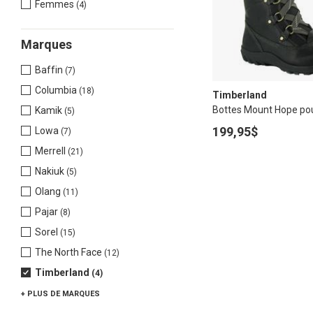
Femmes
(4)
Marques
Baffin
(7)
Columbia
(18)
Timberland
Bottes Mount Hope p
Kamik
(5)
199,95$
Lowa
(7)
Merrell
(21)
Nakiuk
(5)
Olang
(11)
Pajar
(8)
Sorel
(15)
The North Face
(12)
Timberland
(4)
+ PLUS
DE MARQUES