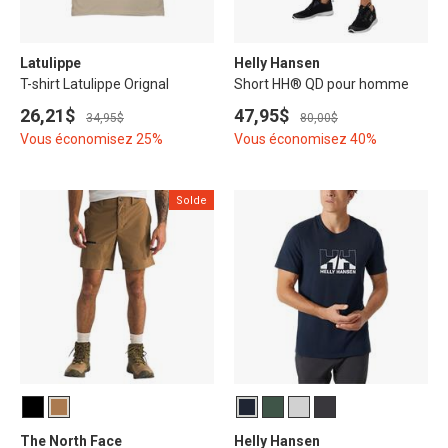
Latulippe
Helly Hansen
T-shirt Latulippe Orignal
Short HH® QD pour homme
26,21$
47,95$
34,95$
80,00$
Vous économisez 25%
Vous économisez 40%
Solde
The North Face
Helly Hansen