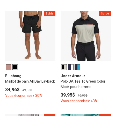
Solde
Solde
Billabong
Under Armour
Maillot de bain All Day Layback
Polo UA Tee To Green Color
Block pour homme
34,96$
49,95$
39,95$
Vous économisez 30%
70,00$
Vous économisez 43%