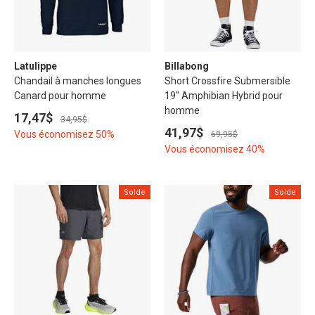
Latulippe
Billabong
Chandail à manches longues
Short Crossfire Submersible
Canard pour homme
19" Amphibian Hybrid pour
homme
17,47$
34,95$
41,97$
Vous économisez 50%
69,95$
Vous économisez 40%
Solde
Solde