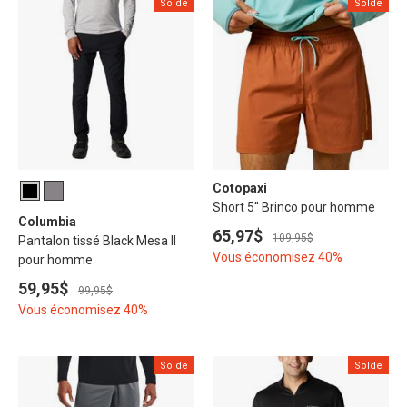
Solde
Solde
Cotopaxi
Short 5'' Brinco pour homme
Columbia
65,97$
109,95$
Pantalon tissé Black Mesa II
Vous économisez 40%
pour homme
59,95$
99,95$
Vous économisez 40%
Solde
Solde