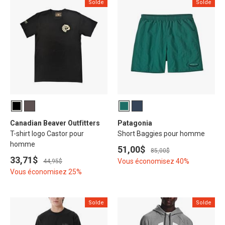
Solde
Solde
Canadian Beaver Outfitters
Patagonia
T-shirt logo Castor pour
Short Baggies pour homme
homme
51,00$
85,00$
33,71$
Vous économisez 40%
44,95$
Vous économisez 25%
Solde
Solde