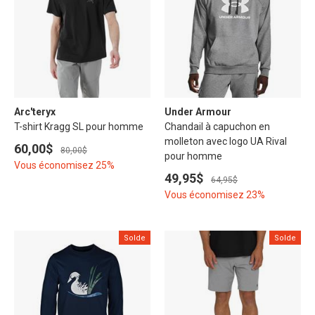
Arc'teryx
Under Armour
T-shirt Kragg SL pour homme
Chandail à capuchon en
molleton avec logo UA Rival
60,00$
80,00$
pour homme
Vous économisez 25%
49,95$
64,95$
Vous économisez 23%
Solde
Solde