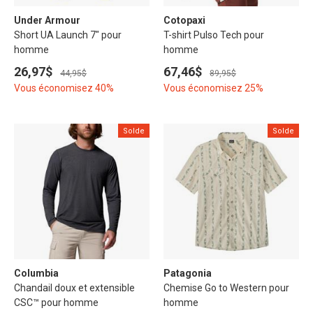
Under Armour
Cotopaxi
Short UA Launch 7" pour
T-shirt Pulso Tech pour
homme
homme
26,97$
67,46$
44,95$
89,95$
Vous économisez 40%
Vous économisez 25%
Solde
Solde
Columbia
Patagonia
Chandail doux et extensible
Chemise Go to Western pour
CSC™ pour homme
homme