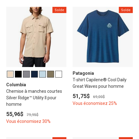
Solde
Solde
Patagonia
T-shirt Capilene® Cool Daily
Columbia
Great Waves pour homme
Chemise à manches courtes
51,75$
69,00$
Silver Ridge™ Utility II pour
Vous économisez 25%
homme
55,96$
79,95$
Vous économisez 30%