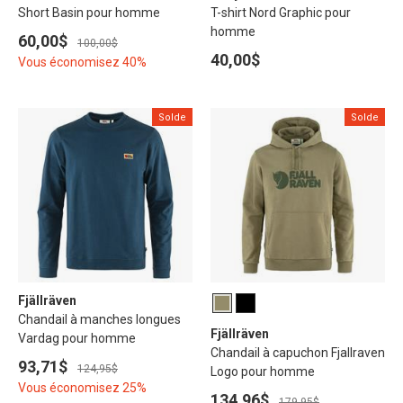
Short Basin pour homme
T-shirt Nord Graphic pour
homme
60,00$
100,00$
40,00$
Vous économisez 40%
Solde
Solde
Fjällräven
Chandail à manches longues
Fjällräven
Vardag pour homme
Chandail à capuchon Fjallraven
93,71$
124,95$
Logo pour homme
Vous économisez 25%
134,96$
179,95$