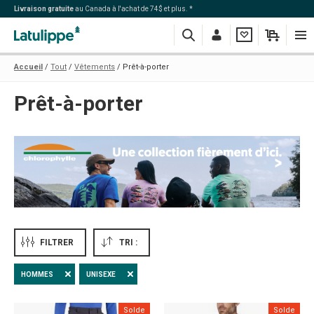
Livraison gratuite
au Canada à l'achat de 74$ et plus. *
Recherche
Me
Ma
Mon
Navi
Accueil
Tout
Vêtements
Prêt-à-porter
connecter
liste
panier
Prêt-à-porter
FILTRER
TRI :
HOMMES
UNISEXE
Solde
Solde