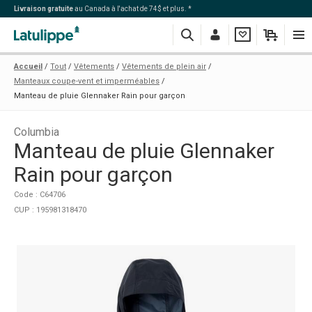
Livraison gratuite
au Canada à l'achat de 74$ et plus. *
Recherche
Me
Ma
Mon
Navi
Accueil
Tout
Vêtements
Vêtements de plein air
connecter
liste
panier
Manteaux coupe-vent et imperméables
Manteau de pluie Glennaker Rain pour garçon
Columbia
Manteau de pluie Glennaker
Rain pour garçon
Code : C64706
CUP : 195981318470