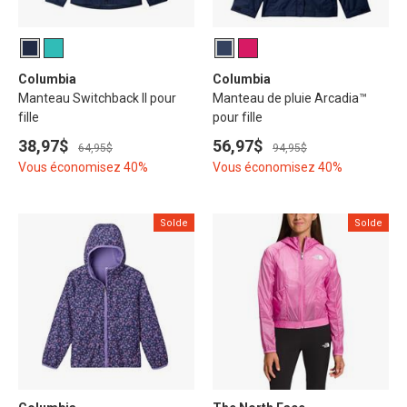
Columbia
Columbia
Manteau Switchback II pour
Manteau de pluie Arcadia™
fille
pour fille
38,97$
56,97$
64,95$
94,95$
Vous économisez 40%
Vous économisez 40%
Solde
Solde