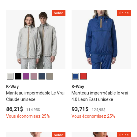
Solde
Solde
K-Way
K-Way
Manteau imperméable Le Vrai
Manteau imperméable le vrai
Claude unisexe
4.0 Leon East unisexe
86,21$
93,71$
114,95$
124,95$
Vous économisez 25%
Vous économisez 25%
Solde
Solde