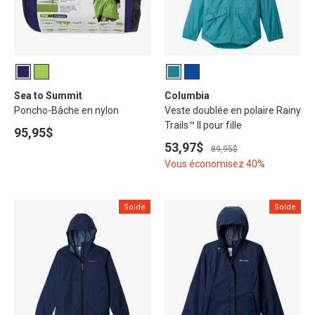
Sea to Summit
Columbia
Poncho-Bâche en nylon
Veste doublée en polaire Rainy
Trails™ II pour fille
95,95$
53,97$
89,95$
Vous économisez 40%
Solde
Solde