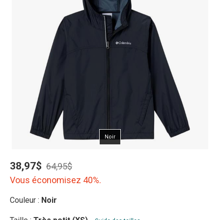
Noir
38,97$
64,95$
Vous économisez 40%.
Couleur :
Noir