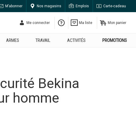
M’abonner
Nos magasins
Emplois
Carte-cadeau
Me connecter
Ma liste
Mon panier
ARMES
TRAVAIL
ACTIVITÉS
PROMOTIONS
curité Bekina
our homme