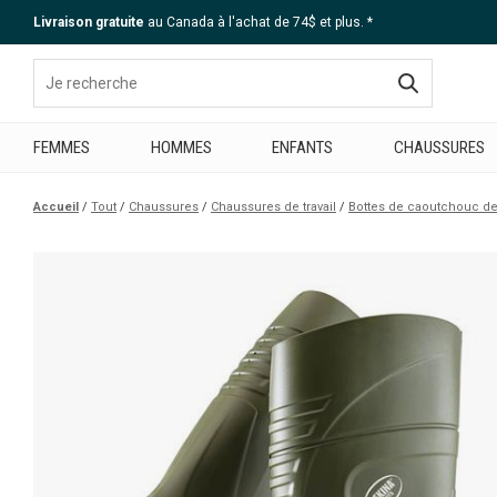
Livraison gratuite
au Canada à l'achat de 74$ et plus. *
Aide
FEMMES
HOMMES
ENFANTS
CHAUSSURES
Accueil
Tout
Chaussures
Chaussures de travail
Bottes de caoutchouc de