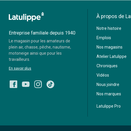
À propos de La
Moneris
Notre histoire
Visa
Mastercard
Entreprise familiale depuis 1940
Emplois
Le magasin pour les amateurs de
Paypal
plein air, chasse, pêche, nautisme,
Nos magasins
motoneige ainsi que pour les
Atelier Latulippe
travailleurs.
Chroniques
En savoir plus
Vidéos
Nous joindre
Nos marques
Latulippe Pro