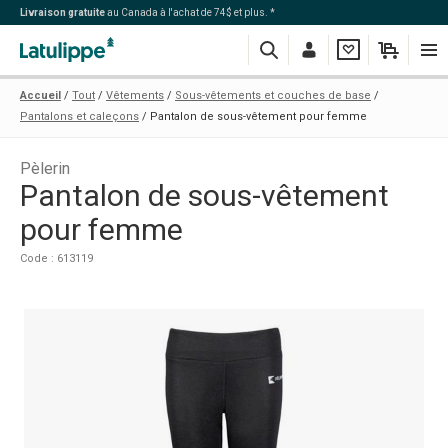
Livraison gratuite
au Canada à l'achat de 74$ et plus. *
Recherche
Me
Ma
Mon
Navi
Accueil
Tout
Vêtements
Sous-vêtements et couches de base
connecter
liste
panier
Pantalons et caleçons
Pantalon de sous-vêtement pour femme
Pèlerin
Pantalon de sous-vêtement
pour femme
Code : 613119