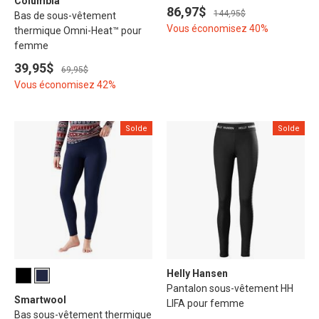
Columbia
86,97$
144,95$
Bas de sous-vêtement
Vous économisez 40%
thermique Omni-Heat™ pour
femme
39,95$
69,95$
Vous économisez 42%
Solde
Solde
Helly Hansen
Pantalon sous-vêtement HH
Smartwool
LIFA pour femme
Bas sous-vêtement thermique