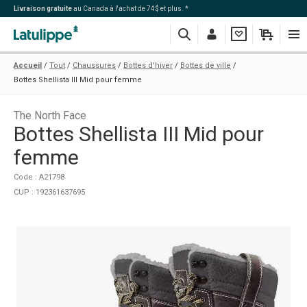
Livraison gratuite
au Canada à l'achat de 74$ et plus. *
Recherche
Me
Ma
Mon
Navi
Accueil
Tout
Chaussures
Bottes d'hiver
Bottes de ville
connecter
liste
panier
Bottes Shellista III Mid pour femme
The North Face
Bottes Shellista III Mid pour
femme
Code : A21798
CUP : 192361637695