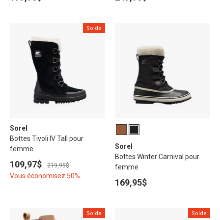
Solde
Sorel
Bottes Tivoli IV Tall pour
Sorel
femme
Bottes Winter Carnival pour
109,97$
219,95$
femme
Vous économisez 50%
169,95$
Solde
Solde