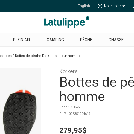
English
Nous joindre
PLEIN AIR
CAMPING
PÊCHE
CHASSE
ssardes
Bottes de pêche Darkhorse pour homme
Korkers
Bottes de p
homme
Code : B00460
CUP : 096351994617
279,95$