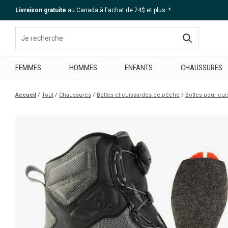
Livraison gratuite
au Canada à l'achat de 74$ et plus. *
Aide
FEMMES
HOMMES
ENFANTS
CHAUSSURES
Accueil
Tout
Chaussures
Bottes et cuissardes de pêche
Bottes pour cui