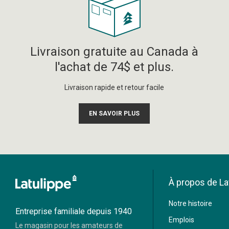
Livraison gratuite au Canada à
l'achat de 74$ et plus.
Livraison rapide et retour facile
EN SAVOIR PLUS
À propos de La
Moneris
Notre histoire
Visa
Mastercard
Entreprise familiale depuis 1940
Emplois
Le magasin pour les amateurs de