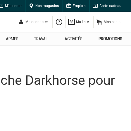
M’abonner
Nos magasins
Emplois
Carte-cadeau
Me connecter
Ma liste
Mon panier
ARMES
TRAVAIL
ACTIVITÉS
PROMOTIONS
êche Darkhorse pour