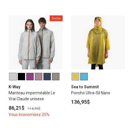
Solde
K-Way
Sea to Summit
Manteau imperméable Le
Poncho Ultra-Sil Nano
Vrai Claude unisexe
136,95$
86,21$
114,95$
Vous économisez 25%