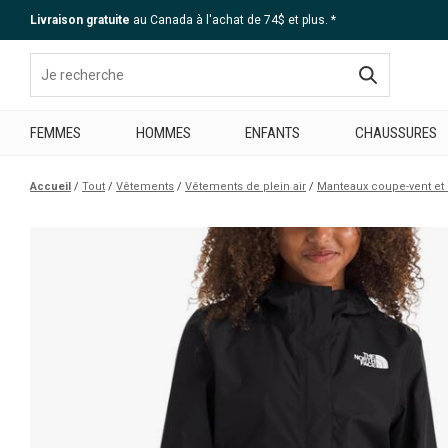
Livraison gratuite
au Canada à l'achat de 74$ et plus. *
Aide
FEMMES
HOMMES
ENFANTS
CHAUSSURES
Accueil
Tout
Vêtements
Vêtements de plein air
Manteaux coupe-vent e