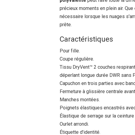
polyvalente
peut faire toute la dif
précieux moments en plein air. Que ce
nécessaire lorsque les nuages s'amon
prête.
Caractéristiques
Pour fille.
Coupe régulière.
Tissu DryVent™ 2 couches respirant
déperlant longue durée DWR sans 
Capuchon en trois parties avec bande
Fermeture à glissière centrale ava
Manches montées.
Poignets élastiques encastrés avec
Élastique de serrage sur la ceinture 
Ourlet arrondi.
Étiquette d'identité.