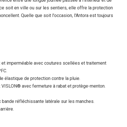
férence entre une longue journée passée à l'intérieur et de
 soit en ville ou sur les sentiers, elle offre la protection
cellent. Quelle que soit l'occasion, l'Antora est toujours
 et imperméable avec coutures scellées et traitement
PFC.
 élastique de protection contre la pluie.
nt VISLON® avec fermeture à rabat et protège-menton.
 bande réfléchissante latérale sur les manches.
arrière.