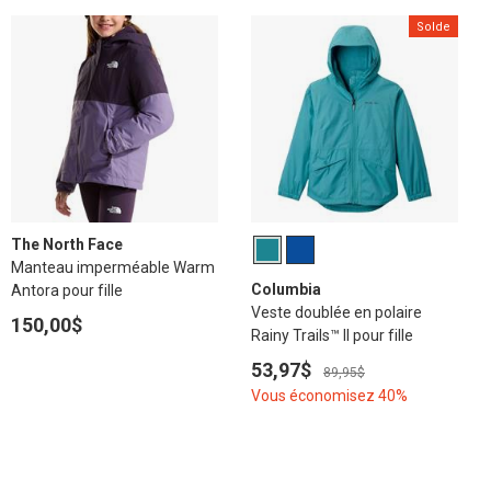
Solde
The North Face
Manteau imperméable Warm
Columbia
Antora pour fille
Veste doublée en polaire
150,00$
Rainy Trails™ II pour fille
53,97$
89,95$
Vous économisez 40%