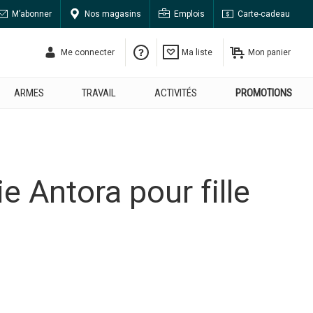
M’abonner
Nos magasins
Emplois
Carte-cadeau
Me connecter
Ma liste
Mon panier
ARMES
TRAVAIL
ACTIVITÉS
PROMOTIONS
e Antora pour fille