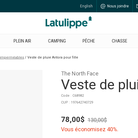
English
Nous joindre
PLEIN AIR
CAMPING
PÊCHE
CHASSE
t imperméables
Veste de pluie Antora pour fille
The North Face
Veste de plui
Code : C68982
CUP : 197642740729
78,00$
130,00$
Vous économisez 40%.