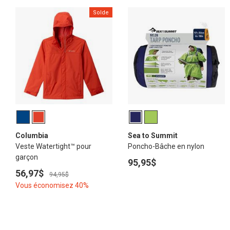
Solde
Columbia
Sea to Summit
Veste Watertight™ pour
Poncho-Bâche en nylon
garçon
95,95$
56,97$
94,95$
Vous économisez 40%