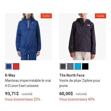
Solde
Solde
K-Way
The North Face
Manteau imperméable le vrai
Veste de pluie Zipline pour
4.0 Leon East unisexe
jeune
93,71$
60,00$
124,95$
100,00$
Vous économisez 25%
Vous économisez 40%