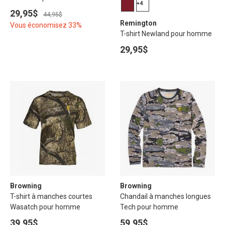
+4
29,95$
44,95$
Remington
Vous économisez 33%
T-shirt Newland pour homme
29,95$
Browning
Browning
T-shirt à manches courtes
Chandail à manches longues
Wasatch pour homme
Tech pour homme
39,95$
59,95$