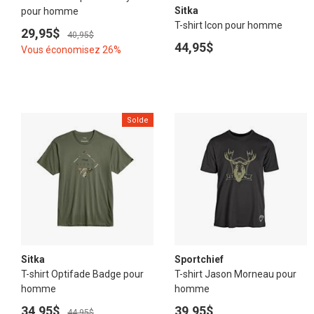
Sitka
pour homme
T-shirt Icon pour homme
29,95$
40,95$
44,95$
Vous économisez 26%
Solde
Sitka
Sportchief
T-shirt Optifade Badge pour
T-shirt Jason Morneau pour
homme
homme
34,95$
39,95$
44,95$