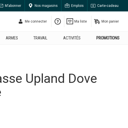
M’abonner
Nos magasins
Emplois
Carte-cadeau
Me connecter
Ma liste
Mon panier
ARMES
TRAVAIL
ACTIVITÉS
PROMOTIONS
asse Upland Dove
e