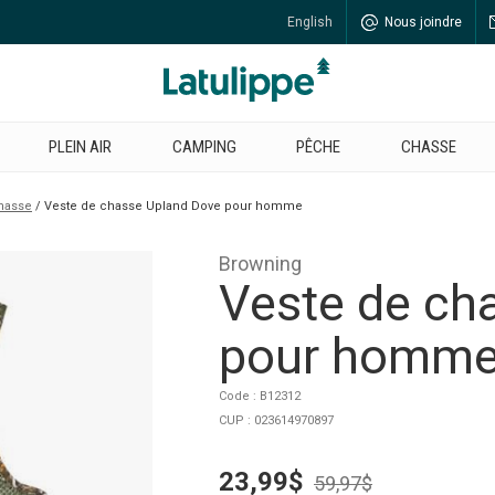
English
Nous joindre
PLEIN AIR
CAMPING
PÊCHE
CHASSE
chasse
Veste de chasse Upland Dove pour homme
Browning
Veste de ch
pour homm
Code : B12312
CUP : 023614970897
23,99$
59,97$