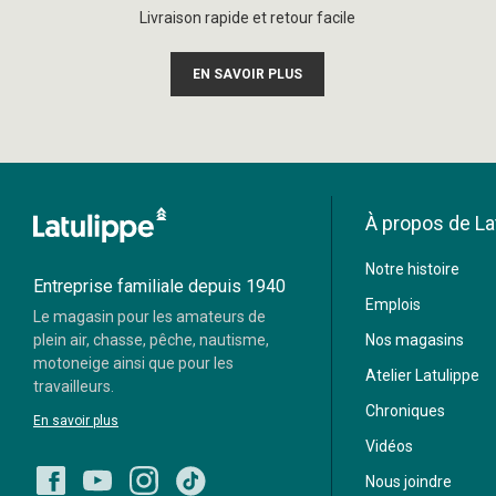
Livraison rapide et retour facile
EN SAVOIR PLUS
À propos de La
Moneris
Notre histoire
Visa
Mastercard
Entreprise familiale depuis 1940
Emplois
Le magasin pour les amateurs de
Paypal
plein air, chasse, pêche, nautisme,
Nos magasins
motoneige ainsi que pour les
Atelier Latulippe
travailleurs.
Chroniques
En savoir plus
Vidéos
Nous joindre