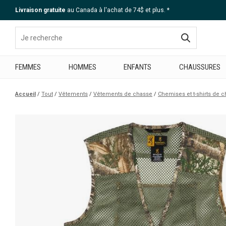
Livraison gratuite
au Canada à l'achat de 74$ et plus. *
Aide
FEMMES
HOMMES
ENFANTS
CHAUSSURES
Accueil
Tout
Vêtements
Vêtements de chasse
Chemises et t-shirts de 