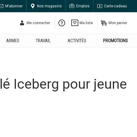
M’abonner
Nos magasins
Emplois
Carte-cadeau
Me connecter
Ma liste
Mon panier
ARMES
TRAVAIL
ACTIVITÉS
PROMOTIONS
lé Iceberg pour jeune