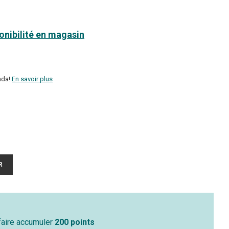
ponibilité en magasin
ada!
En savoir plus
 faire accumuler
200 points