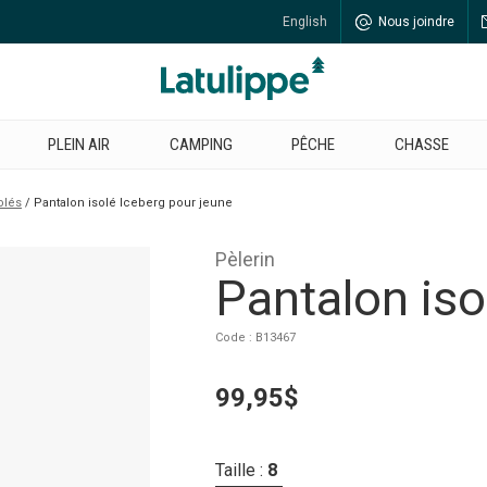
English
Nous joindre
PLEIN AIR
CAMPING
PÊCHE
CHASSE
olés
Pantalon isolé Iceberg pour jeune
Pèlerin
Pantalon iso
Code : B13467
99,95$
Taille :
8