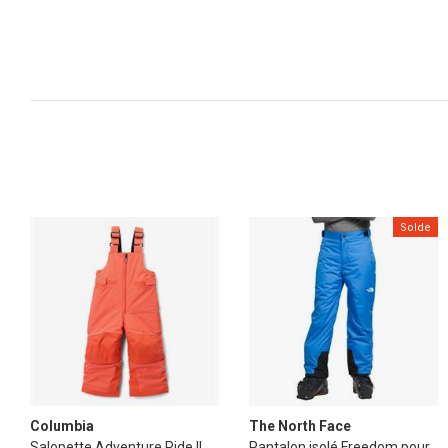
Solde
Columbia
The North Face
Salopette Adventure Ride II
Pantalon isolé Freedom pour