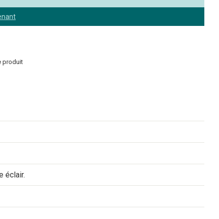
enant
 produit
 éclair.