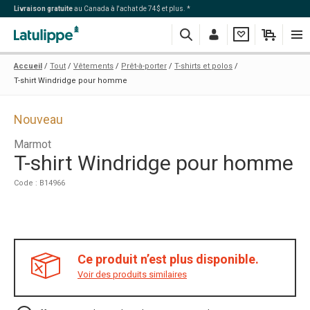
Livraison gratuite
au Canada à l'achat de 74$ et plus. *
Recherche
Me
Ma
Mon
Navi
Accueil
Tout
Vêtements
Prêt-à-porter
T-shirts et polos
connecter
liste
panier
T-shirt Windridge pour homme
Nouveau
Marmot
T-shirt Windridge pour homme
Code : B14966
Ce produit n’est plus disponible.
Voir des produits similaires