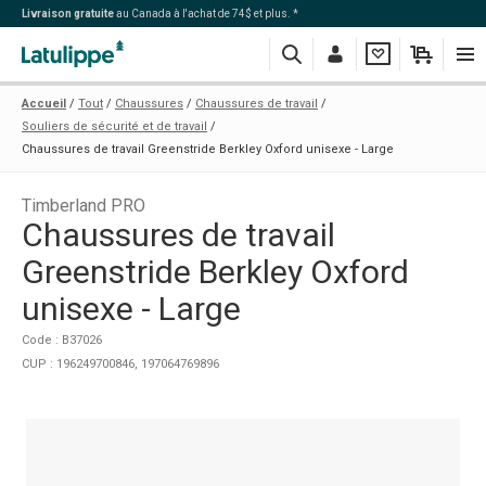
Livraison gratuite
au Canada à l'achat de 74$ et plus. *
Recherche
Me
Ma
Mon
Navi
Accueil
Tout
Chaussures
Chaussures de travail
connecter
liste
panier
Souliers de sécurité et de travail
Chaussures de travail Greenstride Berkley Oxford unisexe - Large
Timberland PRO
Chaussures de travail
Greenstride Berkley Oxford
unisexe - Large
Code : B37026
CUP : 196249700846, 197064769896