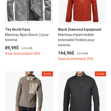
The North Face
Black Diamond Equipment
Manteau Apex Bionic 2 pour
Manteau imperméable
homme
extensible Fineline pour
homme
89,99$
179,99$
164,96$
Vous économisez 50%
219,95$
Vous économisez 25%
Solde
Solde