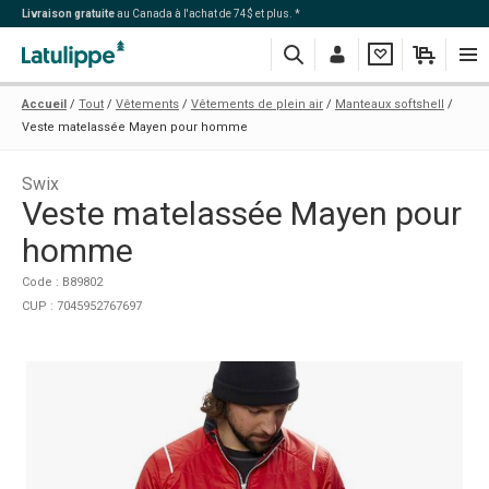
Livraison gratuite
au Canada à l'achat de 74$ et plus. *
Recherche
Me
Ma
Mon
Navi
Accueil
Tout
Vêtements
Vêtements de plein air
Manteaux softshell
connecter
liste
panier
Veste matelassée Mayen pour homme
Swix
Veste matelassée Mayen pour
homme
Code : B89802
CUP : 7045952767697