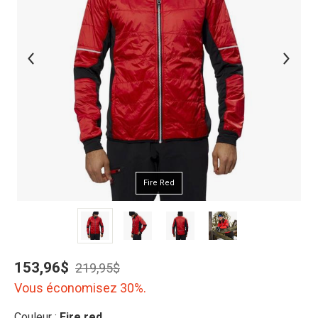
Fire Red
153,96$
219,95$
Vous économisez 30%.
Couleur :
Fire red