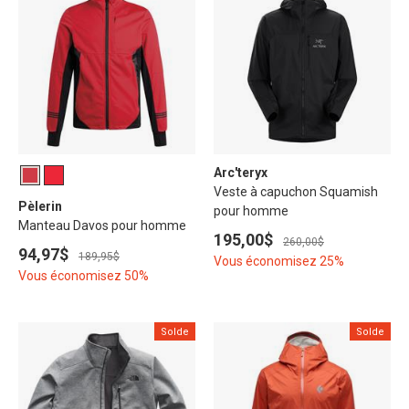
Arc'teryx
Veste à capuchon Squamish
Pèlerin
pour homme
Manteau Davos pour homme
195,00$
260,00$
94,97$
189,95$
Vous économisez 25%
Vous économisez 50%
Solde
Solde