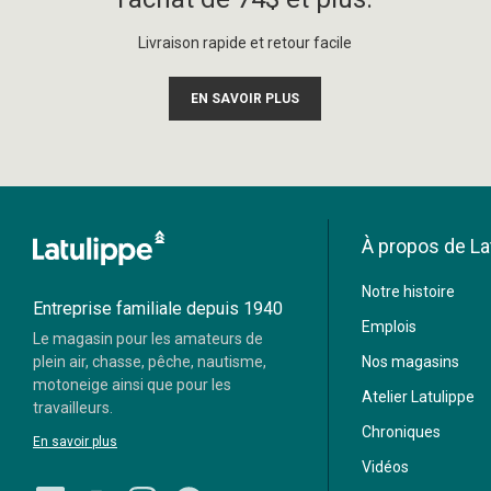
Livraison rapide et retour facile
EN SAVOIR PLUS
À propos de La
Moneris
Notre histoire
Visa
Mastercard
Entreprise familiale depuis 1940
Emplois
Le magasin pour les amateurs de
Paypal
plein air, chasse, pêche, nautisme,
Nos magasins
motoneige ainsi que pour les
Atelier Latulippe
travailleurs.
Chroniques
En savoir plus
Vidéos