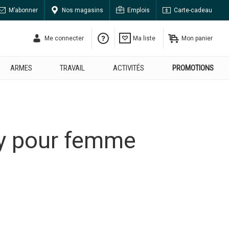
M’abonner
Nos magasins
Emplois
Carte-cadeau
Me connecter
Ma liste
Mon panier
ARMES
TRAVAIL
ACTIVITÉS
PROMOTIONS
y pour femme