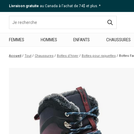
Livraison gratuite
au Canada à l'achat de 74$ et plus. *
Aide
FEMMES
HOMMES
ENFANTS
CHAUSSURES
Accueil
Tout
Chaussures
Bottes d'hiver
Bottes pour raquettes
Bottes F