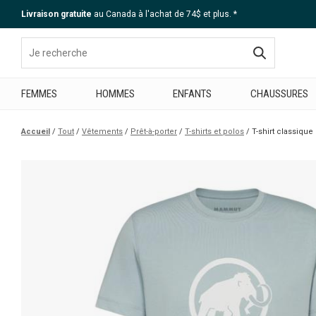
Livraison gratuite
au Canada à l'achat de 74$ et plus. *
Aide
FEMMES
HOMMES
ENFANTS
CHAUSSURES
Accueil
Tout
Vêtements
Prêt-à-porter
T-shirts et polos
T-shirt classiq