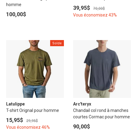
homme
39,95$
70,00$
100,00$
Vous économisez 43%
Solde
Latulippe
Arc'teryx
T-shirt Orignal pour homme
Chandail col rond à manches
courtes Cormac pour homme
15,95$
29,95$
90,00$
Vous économisez 46%