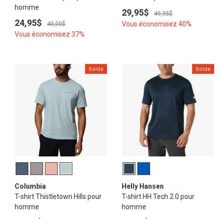
homme
29,95$
49,95$
24,95$
Vous économisez 40%
40,00$
Vous économisez 37%
Solde
Solde
Columbia
Helly Hansen
T-shirt Thistletown Hills pour
T-shirt HH Tech 2.0 pour
homme
homme