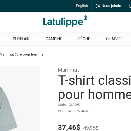
English
Nous joindre
PLEIN AIR
CAMPING
PÊCHE
CHASSE
ue Mammut Core pour homme
Mammut
T-shirt cla
pour homm
Code : C69995
CUP : 7619876946973
37,46$
49,95$