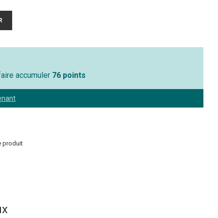
 faire accumuler
76 points
enant
 produit
ux