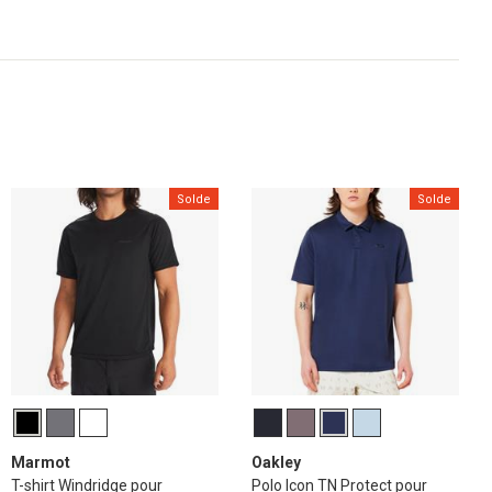
Solde
Solde
Marmot
Oakley
T-shirt Windridge pour
Polo Icon TN Protect pour