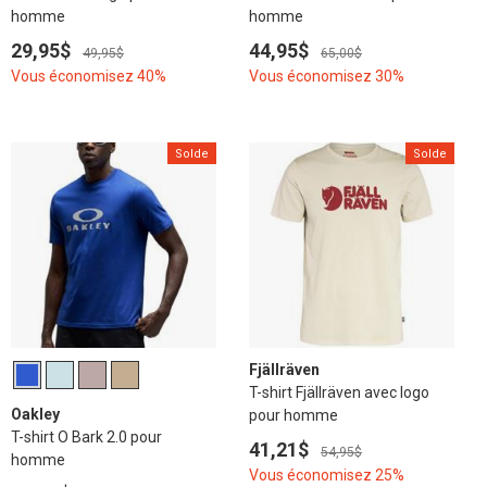
homme
homme
29,95$
44,95$
49,95$
65,00$
Vous économisez 40%
Vous économisez 30%
Solde
Solde
Fjällräven
T-shirt Fjällräven avec logo
Oakley
pour homme
T-shirt O Bark 2.0 pour
41,21$
54,95$
homme
Vous économisez 25%