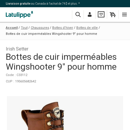
Livraison gratuite
au Canada à l'achat de 74$ et plus. *
Recherche
Me
Ma
Mon
Navi
Accueil
Tout
Chaussures
Bottes d'hiver
Bottes de ville
connecter
liste
panier
Bottes de cuir imperméables Wingshooter 9'' pour homme
Irish Setter
Bottes de cuir imperméables
Wingshooter 9'' pour homme
Code : C33112
CUP : 195605682642