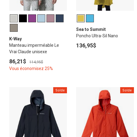
Sea to Summit
Poncho Ultra-Sil Nano
K-Way
136,95$
Manteau imperméable Le
Vrai Claude unisexe
86,21$
114,95$
Vous économisez 25%
Solde
Solde