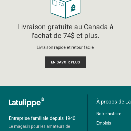
Livraison gratuite au Canada à
l'achat de 74$ et plus.
Livraison rapide et retour facile
EN SAVOIR PLUS
À propos de La
Moneris
Notre histoire
Visa
Mastercard
Entreprise familiale depuis 1940
Emplois
Le magasin pour les amateurs de
Paypal