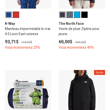
K-Way
The North Face
Manteau imperméable le vrai
Veste de pluie Zipline pour
4.0 Leon East unisexe
jeune
93,71$
60,00$
124,95$
100,00$
Vous économisez 25%
Vous économisez 40%
Solde