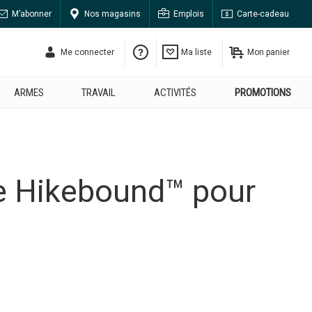
M’abonner
Nos magasins
Emplois
Carte-cadeau
Me connecter
Ma liste
Mon panier
ARMES
TRAVAIL
ACTIVITÉS
PROMOTIONS
e Hikebound™ pour