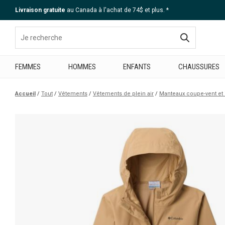
Livraison gratuite
au Canada à l'achat de 74$ et plus. *
Aide
FEMMES
HOMMES
ENFANTS
CHAUSSURES
Accueil
Tout
Vêtements
Vêtements de plein air
Manteaux coupe-vent e