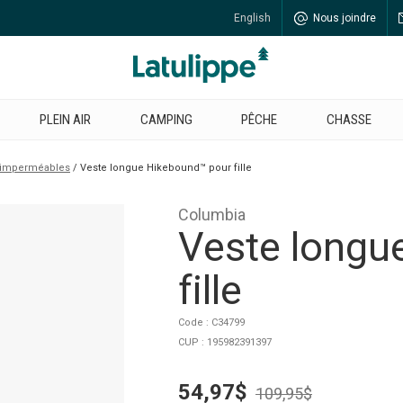
English
Nous joindre
PLEIN AIR
CAMPING
PÊCHE
CHASSE
t imperméables
Veste longue Hikebound™ pour fille
Columbia
Veste longu
fille
Code : C34799
CUP : 195982391397
54,97$
109,95$