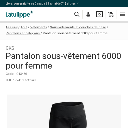
Livraison gratuite
au Canada à l'achat de 74$ et plus. *
Recherche
Me
Ma
Mon
Navi
Accueil
Tout
Vêtements
Sous-vêtements et couches de base
connecter
liste
panier
Pantalons et caleçons
Pantalon sous-vêtement 6000 pour femme
GKS
Pantalon sous-vêtement 6000
pour femme
Code : C43466
CUP : 774185595940