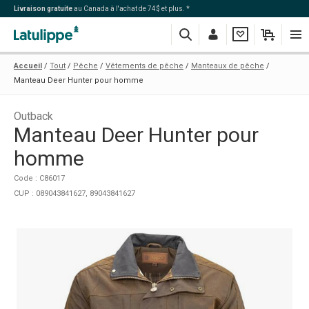
Livraison gratuite
au Canada à l'achat de 74$ et plus. *
Recherche
Me
Ma
Mon
Navi
Accueil
Tout
Pêche
Vêtements de pêche
Manteaux de pêche
connecter
liste
panier
Manteau Deer Hunter pour homme
Outback
Manteau Deer Hunter pour
homme
Code : C86017
CUP : 089043841627, 89043841627