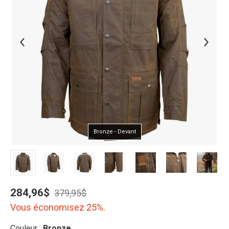
Bronze - Devant
284,96$
379,95$
Vous économisez 25%.
Couleur :
Bronze