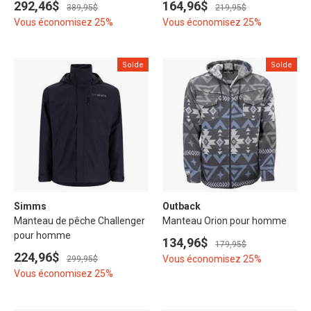
292,46$
164,96$
389,95$
219,95$
Vous économisez 25%
Vous économisez 25%
Solde
Solde
Simms
Outback
Manteau de pêche Challenger
Manteau Orion pour homme
pour homme
134,96$
179,95$
224,96$
Vous économisez 25%
299,95$
Vous économisez 25%