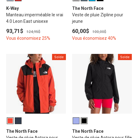
K-Way
The North Face
Manteau imperméable le vrai
Veste de pluie Zipline pour
4.0 Leon East unisexe
jeune
93,71$
60,00$
124,95$
100,00$
Vous économisez 25%
Vous économisez 40%
Solde
Solde
The North Face
The North Face
Veste de pluie Antora pour
Veste de pluie Antora pour fille