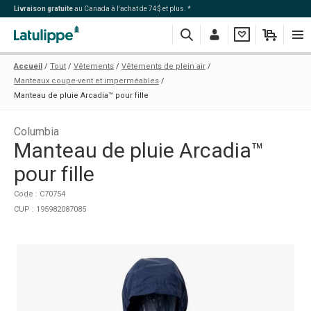
Livraison gratuite
au Canada à l'achat de 74$ et plus. *
Recherche
Me
Ma
Mon
Navi
Accueil
Tout
Vêtements
Vêtements de plein air
connecter
liste
panier
Manteaux coupe-vent et imperméables
Manteau de pluie Arcadia™ pour fille
Columbia
Manteau de pluie Arcadia™
pour fille
Code : C70754
CUP : 195982087085