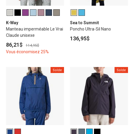
K-Way
Sea to Summit
Manteau imperméable Le Vrai
Poncho Ultra-Sil Nano
Claude unisexe
136,95$
86,21$
114,95$
Vous économisez 25%
Solde
Solde