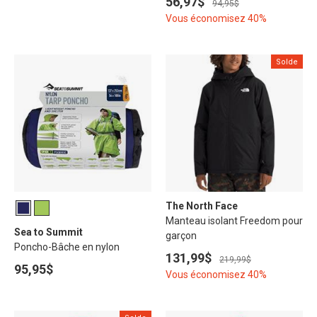
56,97$
94,95$
Vous économisez 40%
Solde
The North Face
Manteau isolant Freedom pour
Sea to Summit
garçon
Poncho-Bâche en nylon
131,99$
219,99$
95,95$
Vous économisez 40%