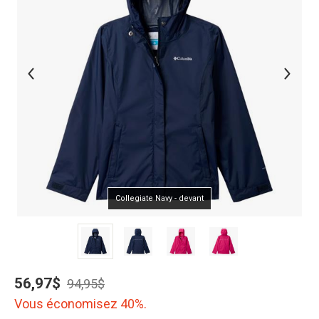
Collegiate Navy - devant
56,97$
94,95$
Vous économisez 40%.