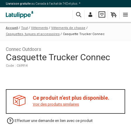
Livraison gratuite
au Canada à l'achat de 74$ et plus. *
Recherche
Me
Ma
Mon
Navi
Accueil
Tout
Vêtements
Vêtements de chasse
connecter
liste
panier
Casquettes, tuques et accessoires
Casquette Trucker Connec
Connec Outdoors
Casquette Trucker Connec
Code : C69914
Ce produit n’est plus disponible.
Voir des produits similaires
Effectuer une demande en lien avec ce produit