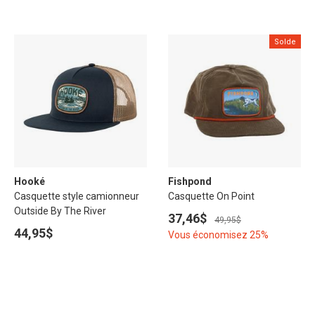
Solde
Hooké
Fishpond
Casquette style camionneur
Casquette On Point
Outside By The River
37,46$
49,95$
44,95$
Vous économisez 25%