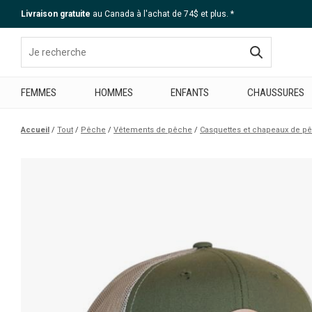
Livraison gratuite
au Canada à l'achat de 74$ et plus. *
Aide
FEMMES
HOMMES
ENFANTS
CHAUSSURES
Accueil
Tout
Pêche
Vêtements de pêche
Casquettes et chapeaux de p