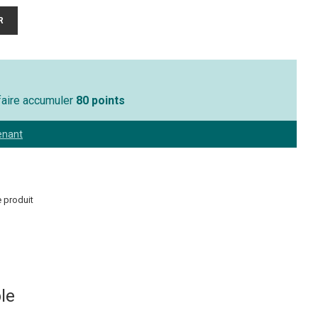
 faire accumuler
80 points
enant
 produit
le