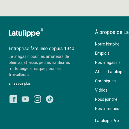
À propos de La
Moneris
Notre histoire
Visa
Mastercard
Entreprise familiale depuis 1940
Emplois
Le magasin pour les amateurs de
Paypal
plein air, chasse, pêche, nautisme,
Nos magasins
motoneige ainsi que pour les
Atelier Latulippe
travailleurs.
Chroniques
En savoir plus
Vidéos
Nous joindre
Nos marques
Latulippe Pro