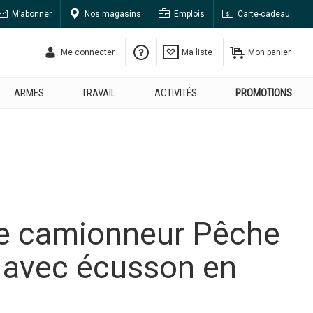
M’abonner
Nos magasins
Emplois
Carte-cadeau
Me connecter
Ma liste
Mon panier
ARMES
TRAVAIL
ACTIVITÉS
PROMOTIONS
e camionneur Pêche
 avec écusson en