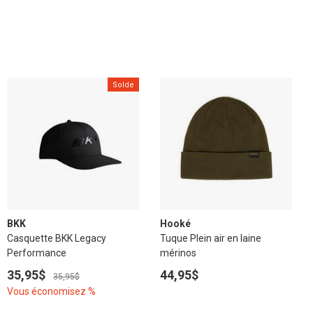
Solde
BKK
Hooké
Casquette BKK Legacy
Tuque Plein air en laine
Performance
mérinos
35,95$
44,95$
35,95$
Vous économisez %