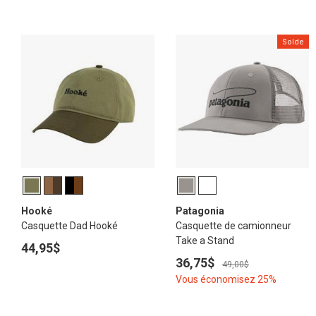
Solde
Hooké
Patagonia
Casquette Dad Hooké
Casquette de camionneur
Take a Stand
44,95$
36,75$
49,00$
Vous économisez 25%