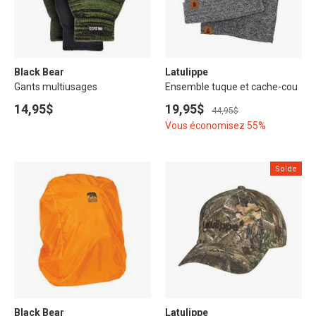
Black Bear
Latulippe
Gants multiusages
Ensemble tuque et cache-cou
14,95$
19,95$
44,95$
Vous économisez 55%
Solde
Black Bear
Latulippe