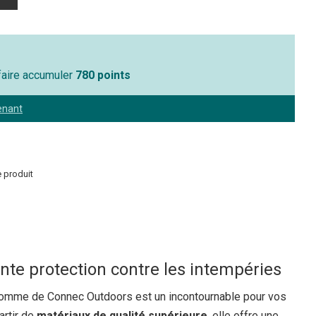
 faire accumuler
780 points
enant
 produit
nte protection contre les intempéries
homme de Connec Outdoors est un incontournable pour vos
artir de
matériaux de qualité supérieure
, elle offre une