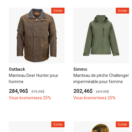
Solde
Solde
Outback
Simms
Manteau Deer Hunter pour
Manteau de pêche Challenger
homme
imperméable pour femme
284,96$
202,46$
379,95$
269,95$
Vous économisez 25%
Vous économisez 25%
Solde
Solde