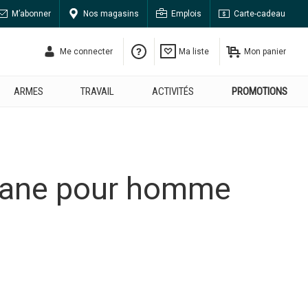
M’abonner
Nos magasins
Emplois
Carte-cadeau
Me connecter
Ma liste
Mon panier
ARMES
TRAVAIL
ACTIVITÉS
PROMOTIONS
cane pour homme