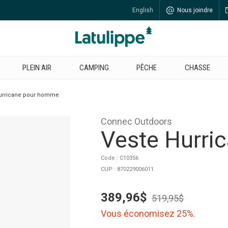
English
Nous joindre
PLEIN AIR
CAMPING
PÊCHE
CHASSE
urricane pour homme
Connec Outdoors
Veste Hurri
Code : C10356
CUP : 870229006011
389,96$
519,95$
Vous économisez 25%.