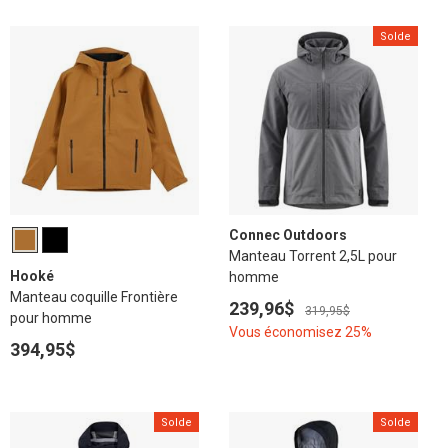
Solde
Connec Outdoors
Manteau Torrent 2,5L pour
Hooké
homme
Manteau coquille Frontière
239,96$
319,95$
pour homme
Vous économisez 25%
394,95$
Solde
Solde