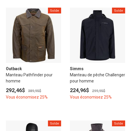
Solde
Solde
Outback
Simms
Manteau Pathfinder pour
Manteau de pêche Challenger
homme
pour homme
292,46$
224,96$
389,95$
299,95$
Vous économisez 25%
Vous économisez 25%
Solde
Solde