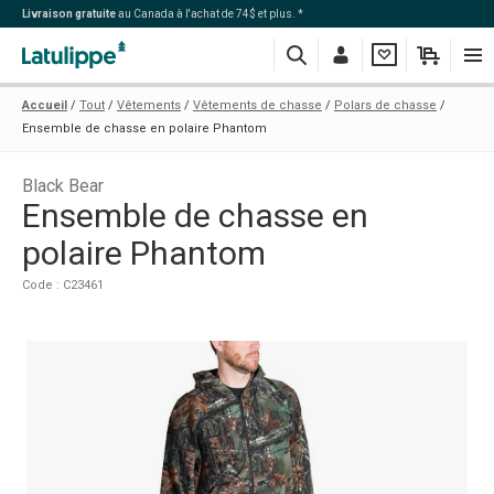
Livraison gratuite
au Canada à l'achat de 74$ et plus. *
Recherche
Me
Ma
Mon
Navi
Accueil
Tout
Vêtements
Vêtements de chasse
Polars de chasse
connecter
liste
panier
Ensemble de chasse en polaire Phantom
Black Bear
Ensemble de chasse en
polaire Phantom
Code : C23461