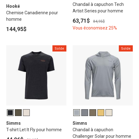
Chandail à capuchon Tech
Hooké
Artist Series pour homme
Chemise Canadienne pour
homme
63,71$
84,95$
Vous économisez 25%
144,95$
Solde
Solde
Simms
Simms
T-shirt Let It Fly pour homme
Chandail à capuchon
Challenger Solar pour homme