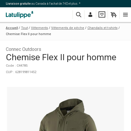
Livraison gratuite
au Canada à l'achat de 74$ et plus. *
Recherche
Me
Ma
Mon
Navi
Accueil
Tout
Vêtements
Vêtements de pêche
Chandails et t-shirts
connecter
liste
panier
Chemise Flex II pour homme
Connec Outdoors
Chemise Flex II pour homme
Code : C44785
CUP : 628199811452