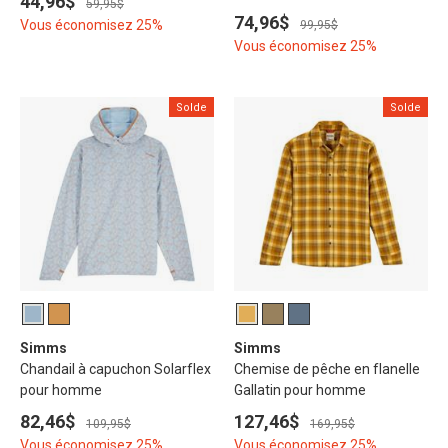
44,96$
59,95$
74,96$
Vous économisez 25%
99,95$
Vous économisez 25%
Solde
Solde
Simms
Simms
Chandail à capuchon Solarflex
Chemise de pêche en flanelle
pour homme
Gallatin pour homme
82,46$
127,46$
109,95$
169,95$
Vous économisez 25%
Vous économisez 25%