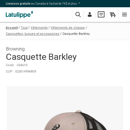
Livraison gratuite
au Canada à l'achat de 74$ et plus. *
Recherche
Me
Ma
Mon
Navi
Accueil
Tout
Vêtements
Vêtements de chasse
connecter
liste
panier
Casquettes, tuques et accessoires
Casquette Barkley
Browning
Casquette Barkley
Code : C64610
CUP : 023614996859