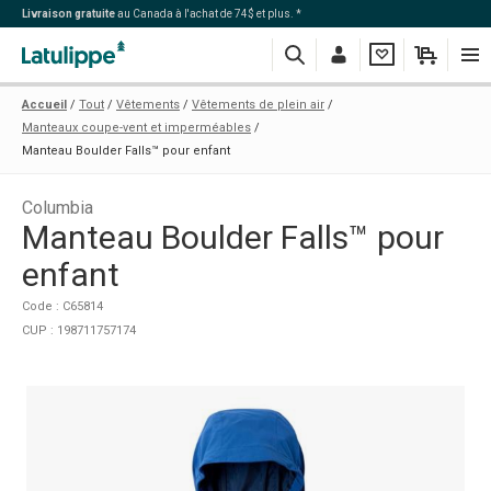
Livraison gratuite
au Canada à l'achat de 74$ et plus. *
Recherche
Me
Ma
Mon
Navi
Accueil
Tout
Vêtements
Vêtements de plein air
connecter
liste
panier
Manteaux coupe-vent et imperméables
Manteau Boulder Falls™ pour enfant
Columbia
Manteau Boulder Falls™ pour
enfant
Code : C65814
CUP : 198711757174