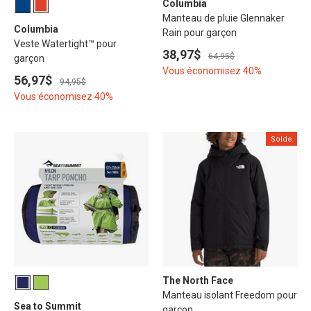
Columbia
Manteau de pluie Glennaker
Columbia
Rain pour garçon
Veste Watertight™ pour
38,97$
64,95$
garçon
Vous économisez 40%
56,97$
94,95$
Vous économisez 40%
Solde
The North Face
Manteau isolant Freedom pour
Sea to Summit
garçon