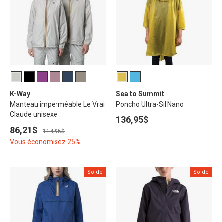
K-Way
Sea to Summit
Manteau imperméable Le Vrai
Poncho Ultra-Sil Nano
Claude unisexe
136,95$
86,21$
114,95$
Vous économisez 25%
Solde
Solde