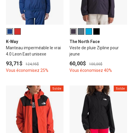
K-Way
The North Face
Manteau imperméable le vrai
Veste de pluie Zipline pour
4.0 Leon East unisexe
jeune
93,71$
60,00$
124,95$
100,00$
Vous économisez 25%
Vous économisez 40%
Solde
Solde