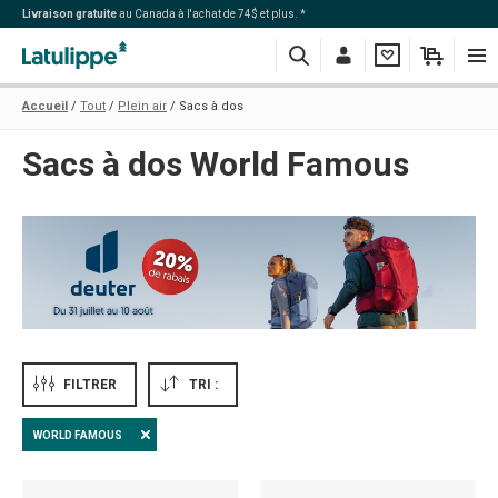
Livraison gratuite
au Canada à l'achat de 74$ et plus. *
Recherche
Me
Ma
Mon
Navi
Accueil
Tout
Plein air
Sacs à dos
connecter
liste
panier
Sacs à dos World Famous
FILTRER
TRI :
WORLD FAMOUS