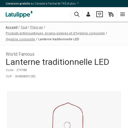
Livraison gratuite
au Canada à l'achat de 74$ et plus. *
Recherche
Me
Ma
Mon
Navi
Accueil
Tout
Plein air
connecter
liste
panier
Produits antimoustiques, écrans solaires et d'hygiène corporelle
Hygiène corporelle
Lanterne traditionnelle LED
World Famous
Lanterne traditionnelle LED
Code : 279788
CUP : 069808001282