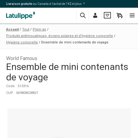
Livraison gratuite
au Canada à l'achat de 74$ et plus. *
Recherche
Me
Ma
Mon
Navi
Accueil
Tout
Plein air
connecter
liste
panier
Produits antimoustiques, écrans solaires et d'hygiène corporelle
Hygiène corporelle
Ensemble de mini contenants de voyage
World Famous
Ensemble de mini contenants
de voyage
Code : 513316
CUP : 069808028821