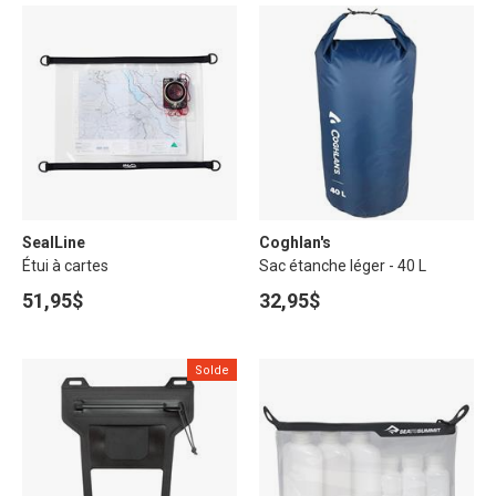
SealLine
Coghlan's
Étui à cartes
Sac étanche léger - 40 L
51,95$
32,95$
Solde