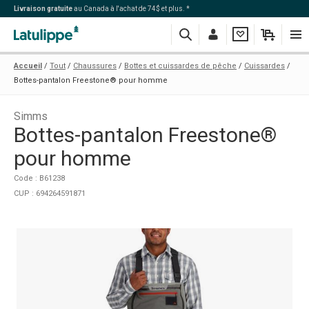
Livraison gratuite
au Canada à l'achat de 74$ et plus. *
Recherche
Me
Ma
Mon
Navi
Accueil
Tout
Chaussures
Bottes et cuissardes de pêche
Cuissardes
connecter
liste
panier
Bottes-pantalon Freestone® pour homme
Simms
Bottes-pantalon Freestone®
pour homme
Code : B61238
CUP : 694264591871