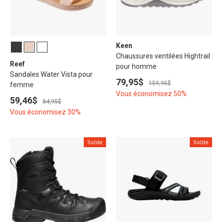
Keen
Chaussures ventilées Hightrail
Reef
pour homme
Sandales Water Vista pour
79,95$
159,95$
femme
Vous économisez 50%
59,46$
84,95$
Vous économisez 30%
Solde
Solde