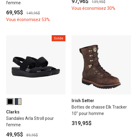
97,96$
139,95$
femme
Vous économisez 30%
69,95$
149,95$
Vous économisez 53%
Solde
Irish Setter
Bottes de chasse Elk Tracker
Clarks
10" pour homme
Sandales Arla Stroll pour
319,95$
femme
49,95$
89,95$