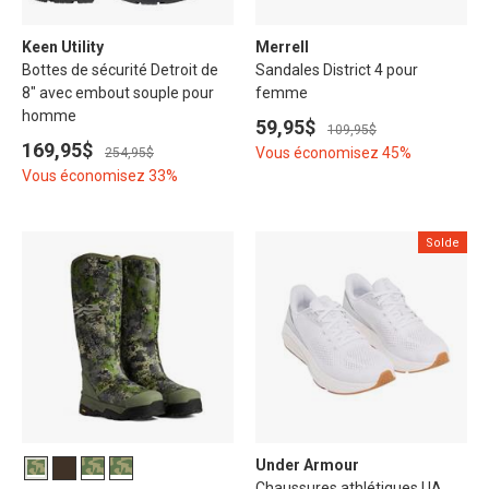
Keen Utility
Merrell
Bottes de sécurité Detroit de
Sandales District 4 pour
8" avec embout souple pour
femme
homme
59,95$
109,95$
169,95$
Vous économisez 45%
254,95$
Vous économisez 33%
Solde
Under Armour
Chaussures athlétiques UA