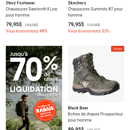
Oboz Footwear
Skechers
Chaussures Sawtooth II Low
Chaussures Summits AT pour
pour homme
homme
79,95$
79,95$
154,95$
119,95$
Vous économisez 48%
Vous économisez 33%
Solde
Black Bear
Bottes de chasse Prospecteur
pour homme
89,95$