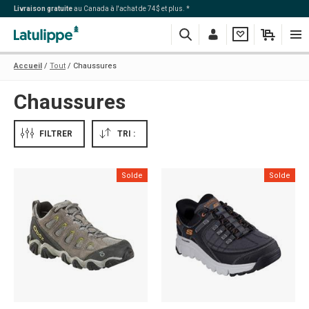
Livraison gratuite
au Canada à l'achat de 74$ et plus. *
Recherche
Me
Ma
Mon
Navi
Accueil
Tout
Chaussures
connecter
liste
panier
Chaussures
FILTRER
TRI :
Solde
Solde