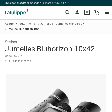
Livraison gratuite
au Canada à l'achat de 74$ et plus. *
Recherche
Me
Ma
Mon
Navi
Accueil
Tout
Plein air
Jumelles
Jumelles standards
connecter
liste
panier
Jumelles Bluhorizon 10x42
Steiner
Jumelles Bluhorizon 10x42
Code : C70971
CUP : 840229105076