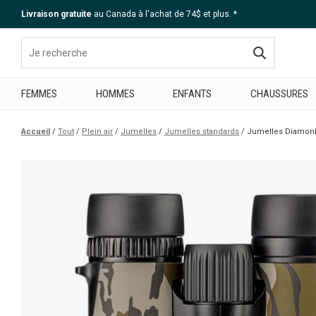
Livraison gratuite
au Canada à l'achat de 74$ et plus. *
Aide
FEMMES
HOMMES
ENFANTS
CHAUSSURES
Accueil
Tout
Plein air
Jumelles
Jumelles standards
Jumelles Diamon