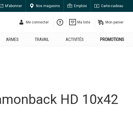
M’abonner
Nos magasins
Emplois
Carte-cadeau
Me connecter
Ma liste
Mon panier
ARMES
TRAVAIL
ACTIVITÉS
PROMOTIONS
iamonback HD 10x42