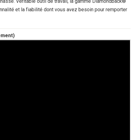
chasse. Véritable outil de travail, la gamme Diamondback®
onnalité et la fiabilité dont vous avez besoin pour remporter
ement)