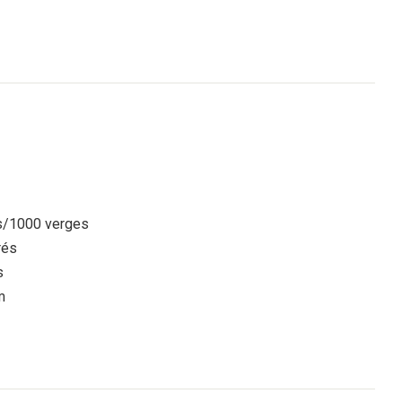
s/1000 verges
rés
s
m