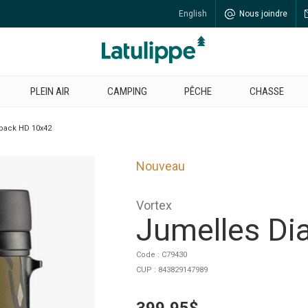
English
Nous joindre
PLEIN AIR
CAMPING
PÊCHE
CHASSE
back HD 10x42
Nouveau
Vortex
Jumelles D
Code : C79430
CUP : 843829147989