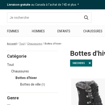
Livraison gratuite
au Canada à l'achat de 74$ et plus. *
Aide
FEMMES
HOMMES
ENFANTS
CHAUSSURES
Accueil
Tout
Chaussures
Bottes d'hiver
Bottes d'h
Catégorie
SKECHERS
Tout
Chaussures
Bottes d'hiver
Bottes de ville
(1)
Genre