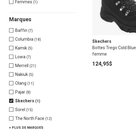
Femmes
(1)
Marques
Baffin
(7)
Columbia
(18)
Skechers
Bottes Trego Cold Blue
Kamik
(5)
femme
Lowa
(7)
124,95$
Merrell
(21)
Nakiuk
(5)
Olang
(11)
Pajar
(8)
Skechers
(1)
Sorel
(15)
The North Face
(12)
+ PLUS
DE MARQUES