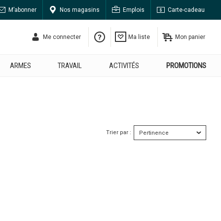
M’abonner
Nos magasins
Emplois
Carte-cadeau
Me connecter
Ma liste
Mon panier
ARMES
TRAVAIL
ACTIVITÉS
PROMOTIONS
Trier par :