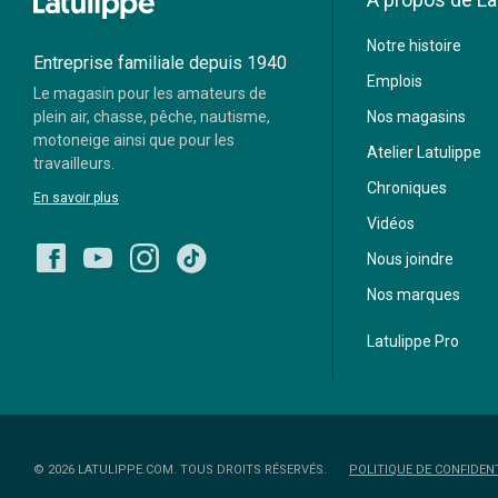
Notre histoire
Visa
Mastercard
Entreprise familiale depuis 1940
Emplois
Le magasin pour les amateurs de
Paypal
plein air, chasse, pêche, nautisme,
Nos magasins
motoneige ainsi que pour les
Atelier Latulippe
travailleurs.
Chroniques
En savoir plus
Vidéos
Nous joindre
Nos marques
Latulippe Pro
© 2026 LATULIPPE.COM. TOUS DROITS RÉSERVÉS.
POLITIQUE DE CONFIDENT